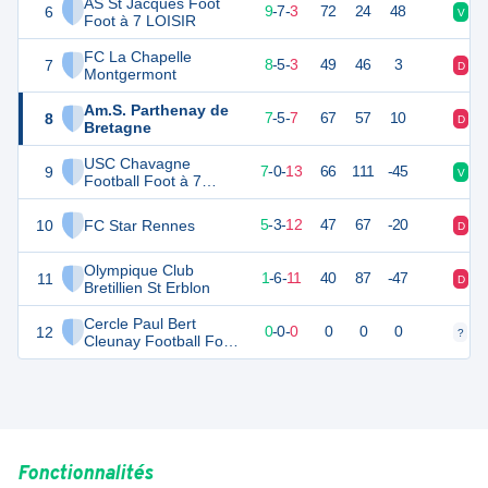
AS St Jacques Foot
6
27
19
9
-
7
-
3
72
24
48
V
V
Foot à 7 LOISIR
FC La Chapelle
7
23
19
8
-
5
-
3
49
46
3
D
D
Montgermont
Am.S. Parthenay de
8
22
20
7
-
5
-
7
67
57
10
D
V
Bretagne
USC Chavagne
9
21
20
7
-
0
-
13
66
111
-45
V
D
Football Foot à 7
LOISIR
10
FC Star Rennes
16
20
5
-
3
-
12
47
67
-20
D
D
Olympique Club
11
2
20
1
-
6
-
11
40
87
-47
D
V
Bretillien St Erblon
Cercle Paul Bert
12
0
0
0
-
0
-
0
0
0
0
?
?
Cleunay Football Foot
à 7 LOISIR
Fonctionnalités