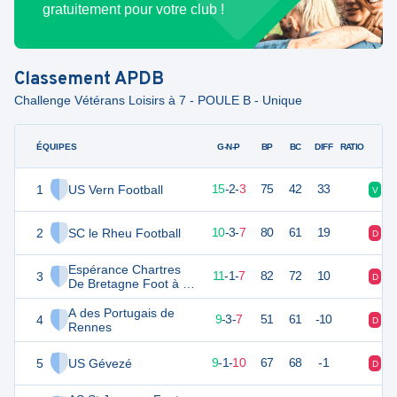
gratuitement pour votre club !
Classement
APDB
Challenge Vétérans Loisirs à 7 - POULE B - Unique
ÉQUIPES
PTS
JO
G-N-P
BP
BC
DIFF
RATIO
1
US Vern Football
45
20
15
-
2
-
3
75
42
33
V
V
2
SC le Rheu Football
32
20
10
-
3
-
7
80
61
19
D
V
Espérance Chartres
3
32
20
11
-
1
-
7
82
72
10
D
V
De Bretagne Foot à 7
LOISIR
A des Portugais de
4
29
20
9
-
3
-
7
51
61
-10
D
V
Rennes
5
US Gévezé
28
20
9
-
1
-
10
67
68
-1
D
D