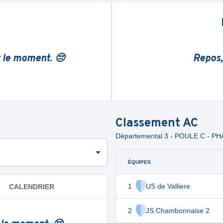
r le moment. 😔
Repos,
Classement
AC
Départemental 3 - POULE C - PH
ÉQUIPES
1
US de Valliere
CALENDRIER
2
JS Chambonnaise 2