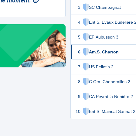
 le moment. 😔
3
SC Champagnat
4
Ent.S. Evaux Budeliere 
5
EF Aubusson 3
6
Am.S. Charron
7
US Felletin 2
8
C.Om. Chenerailles 2
9
CA Peyrat la Nonière 2
10
Ent.S. Mainsat Sannat 2