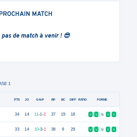
PROCHAIN MATCH
 pas de match à venir ! 😎
ASE 1
PTS
JO
G-N-P
BP
BC
DIFF
RATIO
FORME
34
14
11
-
1
-
2
37
19
18
V
V
N
V
V
33
14
10
-
3
-
1
38
9
29
V
V
N
V
V