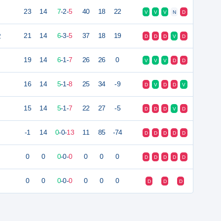
23
14
7
-
2
-
5
40
18
22
V
V
V
N
D
2
21
14
6
-
3
-
5
37
18
19
D
D
D
V
D
19
14
6
-
1
-
7
26
26
0
V
V
V
D
D
16
14
5
-
1
-
8
25
34
-9
D
V
D
D
V
15
14
5
-
1
-
7
22
27
-5
D
D
D
V
D
-1
14
0
-
0
-
13
11
85
-74
D
D
D
D
D
0
0
0
-
0
-
0
0
0
0
D
D
D
D
D
0
0
0
-
0
-
0
0
0
0
D
D
D