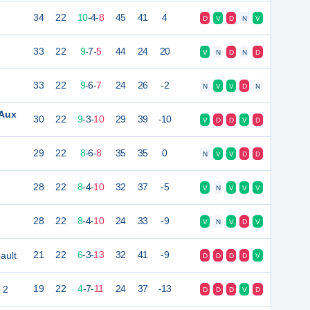
34
22
10
-
4
-
8
45
41
4
D
V
D
N
V
33
22
9
-
7
-
5
44
24
20
V
N
D
N
D
33
22
9
-
6
-
7
24
26
-2
N
V
V
D
N
 Aux
30
22
9
-
3
-
10
29
39
-10
V
D
D
V
D
29
22
8
-
6
-
8
35
35
0
N
V
V
D
D
28
22
8
-
4
-
10
32
37
-5
V
N
V
V
V
28
22
8
-
4
-
10
24
33
-9
V
N
V
D
V
ault
21
22
6
-
3
-
13
32
41
-9
D
D
D
D
V
 2
19
22
4
-
7
-
11
24
37
-13
D
D
D
V
D