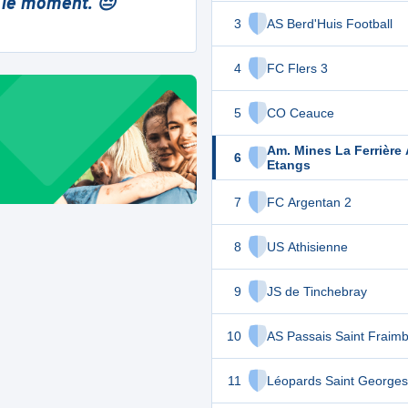
 le moment. 😔
3
AS Berd'Huis Football
4
FC Flers 3
5
CO Ceauce
Am. Mines La Ferrière
6
Etangs
7
FC Argentan 2
8
US Athisienne
9
JS de Tinchebray
10
AS Passais Saint Fraimb
11
Léopards Saint Georges