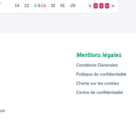
r
14
22
4
-
3
-
14
32
61
-29
N
D
D
D
N
Mentions légales
Conditions Générales
Politique de confidentialité
Charte sur les cookies
Centre de confidentialité
ace