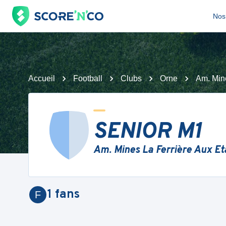
Nos 
Accueil
Football
Clubs
Orne
Am. Min
SENIOR M1
Am. Mines La Ferrière Aux E
1
fans
F