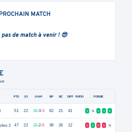
PROCHAIN MATCH
 pas de match à venir ! 😎
E
que
PTS
JO
G-N-P
BP
BC
DIFF
RATIO
FORME
l
51
22
16
-
3
-
3
62
21
41
V
N
V
V
V
oles 2
47
22
15
-
2
-
5
38
26
12
D
V
D
D
N