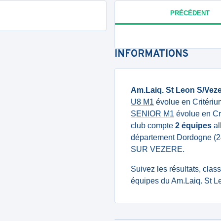
PRÉCÉDENT
INFORMATIONS
Am.Laiq. St Leon S/Vez
U8 M1
évolue en Critériu
SENIOR M1
évolue en Cr
club compte
2 équipes
al
département Dordogne (2
SUR VEZERE.
Suivez les résultats, cla
équipes du Am.Laiq. St L