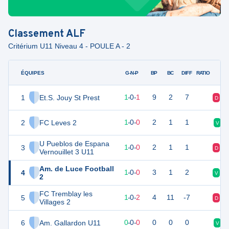
Classement
ALF
Critérium U11 Niveau 4 - POULE A - 2
ÉQUIPES
PTS
JO
G-N-P
BP
BC
DIFF
RATIO
1
Et.S. Jouy St Prest
3
2
1
-
0
-
1
9
2
7
D
V
2
FC Leves 2
3
1
1
-
0
-
0
2
1
1
V
U Pueblos de Espana
3
3
1
1
-
0
-
0
2
1
1
D
D
Vernouillet 3 U11
Am. de Luce Football
4
3
1
1
-
0
-
0
3
1
2
V
V
2
FC Tremblay les
5
3
3
1
-
0
-
2
4
11
-7
D
D
Villages 2
6
Am. Gallardon U11
0
0
0
-
0
-
0
0
0
0
V