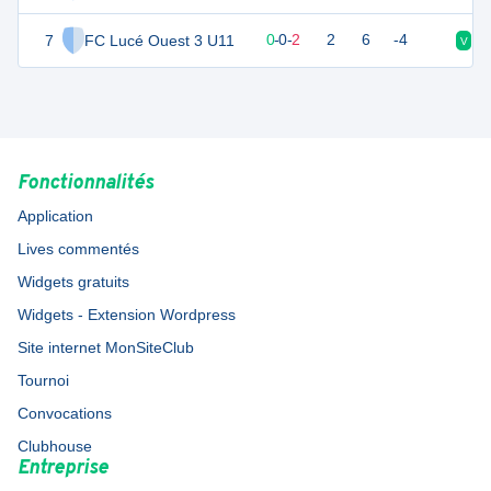
7
FC Lucé Ouest 3 U11
0
2
0
-
0
-
2
2
6
-4
V
V
Fonctionnalités
Application
Lives commentés
Widgets gratuits
Widgets - Extension Wordpress
Site internet MonSiteClub
Tournoi
Convocations
Clubhouse
Entreprise