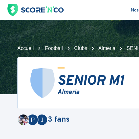
Nos 
Accueil
Football
Clubs
Almeria
SENI
SENIOR M1
Almeria
3
fans
P
J