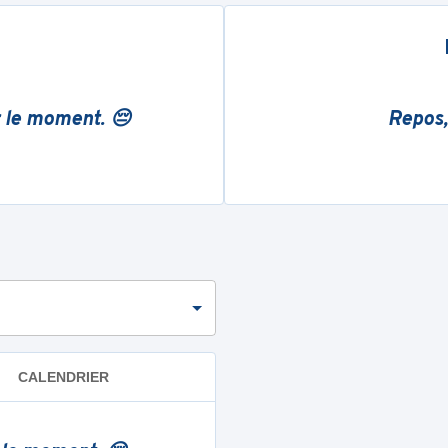
r le moment. 😔
Repos,
CALENDRIER