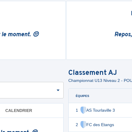
r le moment. 😔
Repos,
Classement
AJ
Championnat U13 Niveau 2 - PO
ÉQUIPES
1
AS Tourlaville 3
CALENDRIER
2
FC des Etangs