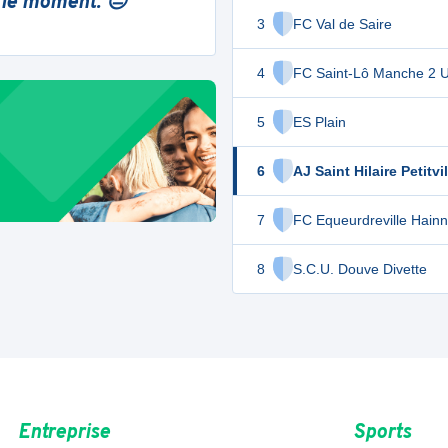
 le moment. 😔
3
FC Val de Saire
4
FC Saint-Lô Manche 2 
5
ES Plain
6
AJ Saint Hilaire Petitvil
7
FC Equeurdreville Hainne
8
S.C.U. Douve Divette
Entreprise
Sports