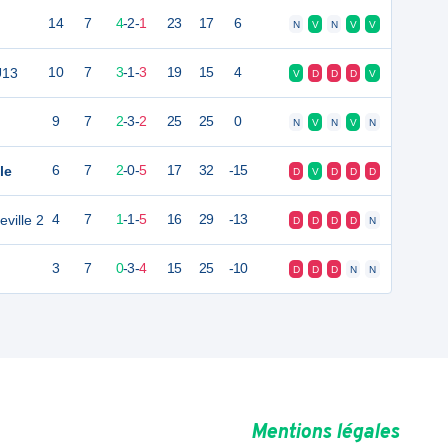
14
7
4
-
2
-
1
23
17
6
N
V
N
V
V
U13
10
7
3
-
1
-
3
19
15
4
V
D
D
D
V
9
7
2
-
3
-
2
25
25
0
N
V
N
V
N
le
6
7
2
-
0
-
5
17
32
-15
D
V
D
D
D
ville 2
4
7
1
-
1
-
5
16
29
-13
D
D
D
D
N
3
7
0
-
3
-
4
15
25
-10
D
D
D
N
N
Mentions légales