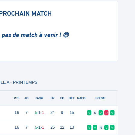
PROCHAIN MATCH
 pas de match à venir ! 😎
ULE A - PRINTEMPS
PTS
JO
G-N-P
BP
BC
DIFF
RATIO
FORME
16
7
5
-
1
-
1
24
9
15
V
N
V
D
V
16
7
5
-
1
-
1
25
12
13
V
V
N
V
V