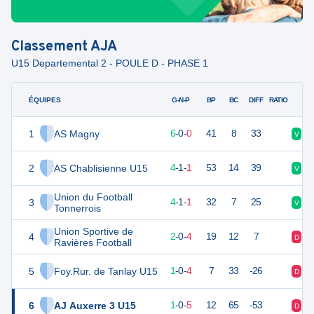
Classement
AJA
U15 Departemental 2 - POULE D - PHASE 1
ÉQUIPES
PTS
JO
G-N-P
BP
BC
DIFF
RATIO
1
AS Magny
18
6
6
-
0
-
0
41
8
33
V
V
2
AS Chablisienne U15
13
6
4
-
1
-
1
53
14
39
V
D
Union du Football
3
13
6
4
-
1
-
1
32
7
25
V
V
Tonnerrois
Union Sportive de
4
6
6
2
-
0
-
4
19
12
7
D
V
Ravières Football
5
Foy.Rur. de Tanlay U15
3
5
1
-
0
-
4
7
33
-26
D
D
6
AJ Auxerre 3 U15
3
6
1
-
0
-
5
12
65
-53
D
D