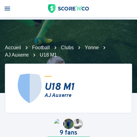
Accueil
Football
Clubs
Yonne
AJ Auxerre
U18 M1
U18 M1
AJ Auxerre
9
fans