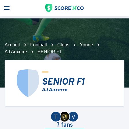
Accueil
Football
Clubs
Yonne
AJ Auxerre
SENIOR F1
SENIOR F1
AJ Auxerre
T
V
7
fans