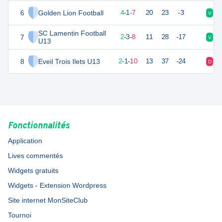
6
Golden Lion Football
25
12
4
-
1
-
7
20
23
-3
V
V
SC Lamentin Football
7
22
13
2
-
3
-
8
11
28
-17
V
V
U13
8
Eveil Trois Ilets U13
20
13
2
-
1
-
10
13
37
-24
D
D
Fonctionnalités
Application
Lives commentés
Widgets gratuits
Widgets - Extension Wordpress
Site internet MonSiteClub
Tournoi