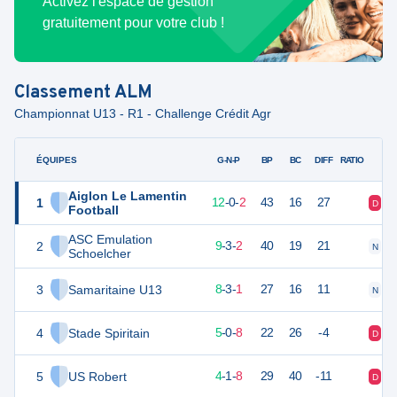
Activez l'espace de gestion
gratuitement pour votre club !
Classement
ALM
Championnat U13 - R1 - Challenge Crédit Agr
ÉQUIPES
PTS
JO
G-N-P
BP
BC
DIFF
RATIO
Aiglon Le Lamentin
1
50
14
12
-
0
-
2
43
16
27
D
V
Football
ASC Emulation
2
44
14
9
-
3
-
2
40
19
21
N
V
Schoelcher
3
Samaritaine U13
39
12
8
-
3
-
1
27
16
11
N
D
4
Stade Spiritain
28
13
5
-
0
-
8
22
26
-4
D
D
5
US Robert
26
13
4
-
1
-
8
29
40
-11
D
D