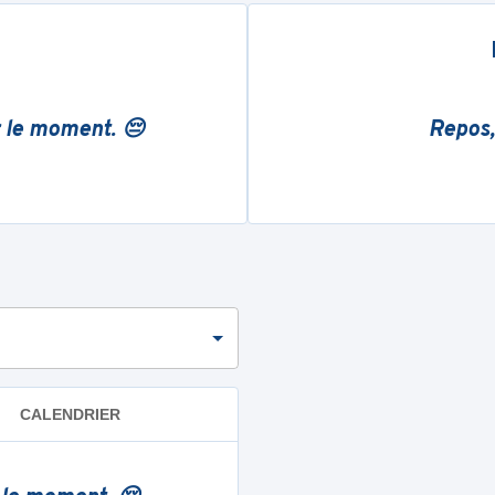
r le moment. 😔
Repos,
CALENDRIER