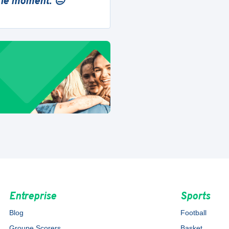
 le moment. 😔
Entreprise
Sports
Blog
Football
Groupe Scorers
Basket