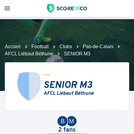
Accueil
Football
Clubs
Pas-de-Calais
AFCL Liébaut Béthune
SENIOR M3
SENIOR M3
AFCL Liébaut Béthune
B
M
2
fans