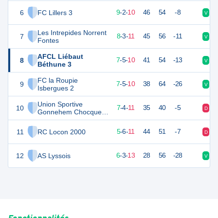
6
FC Lillers 3
28
22
9
-
2
-
10
46
54
-8
V
D
Les Intrepides Norrent
7
27
22
8
-
3
-
11
45
56
-11
V
D
Fontes
AFCL Liébaut
8
26
22
7
-
5
-
10
41
54
-13
V
N
Béthune 3
FC la Roupie
9
26
22
7
-
5
-
10
38
64
-26
V
V
Isbergues 2
Union Sportive
10
25
22
7
-
4
-
11
35
40
-5
D
V
Gonnehem Chocques
2
11
RC Locon 2000
21
22
5
-
6
-
11
44
51
-7
D
N
12
AS Lyssois
21
22
6
-
3
-
13
28
56
-28
V
D