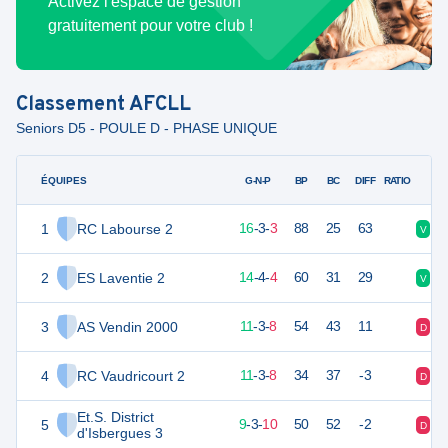
Activez l'espace de gestion
gratuitement pour votre club !
Classement
AFCLL
Seniors D5 - POULE D - PHASE UNIQUE
ÉQUIPES
PTS
JO
G-N-P
BP
BC
DIFF
RATIO
1
RC Labourse 2
51
22
16
-
3
-
3
88
25
63
V
D
2
ES Laventie 2
46
22
14
-
4
-
4
60
31
29
V
N
3
AS Vendin 2000
36
22
11
-
3
-
8
54
43
11
D
D
4
RC Vaudricourt 2
36
22
11
-
3
-
8
34
37
-3
D
V
Et.S. District
5
30
22
9
-
3
-
10
50
52
-2
D
D
d'Isbergues 3