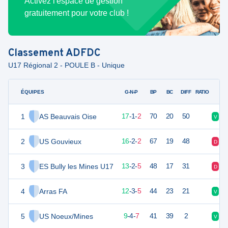
Activez l'espace de gestion
gratuitement pour votre club !
Classement
ADFDC
U17 Régional 2 - POULE B - Unique
ÉQUIPES
PTS
JO
G-N-P
BP
BC
DIFF
RATIO
1
AS Beauvais Oise
52
20
17
-
1
-
2
70
20
50
V
V
2
US Gouvieux
50
20
16
-
2
-
2
67
19
48
D
V
3
ES Bully les Mines U17
41
20
13
-
2
-
5
48
17
31
D
V
4
Arras FA
39
20
12
-
3
-
5
44
23
21
V
D
5
US Noeux/Mines
31
20
9
-
4
-
7
41
39
2
V
V