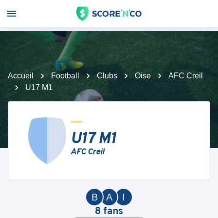
Accueil
Football
Clubs
Oise
AFC Creil
U17 M1
U17 M1
AFC Creil
B
A
I
8
fans