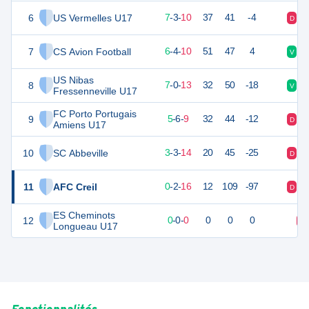
6
US Vermelles U17
24
20
7
-
3
-
10
37
41
-4
D
D
7
CS Avion Football
22
20
6
-
4
-
10
51
47
4
V
D
US Nibas
8
21
20
7
-
0
-
13
32
50
-18
V
D
Fressenneville U17
FC Porto Portugais
9
21
20
5
-
6
-
9
32
44
-12
D
V
Amiens U17
10
SC Abbeville
12
20
3
-
3
-
14
20
45
-25
D
V
11
AFC Creil
0
20
0
-
2
-
16
12
109
-97
D
D
ES Cheminots
12
0
0
0
-
0
-
0
0
0
0
D
Longueau U17