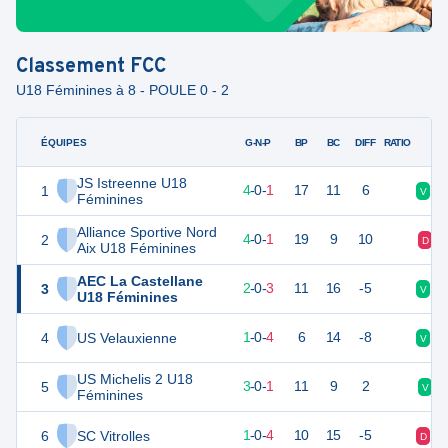
Classement
FCC
U18 Féminines à 8 - POULE 0 - 2
ÉQUIPES
PTS
JO
G-N-P
BP
BC
DIFF
RATIO
JS Istreenne U18
1
12
5
4
-
0
-
1
17
11
6
V
V
Féminines
Alliance Sportive Nord
2
12
5
4
-
0
-
1
19
9
10
D
Aix U18 Féminines
AEC La Castellane
3
6
5
2
-
0
-
3
11
16
-5
V
D
U18 Féminines
4
US Velauxienne
3
5
1
-
0
-
4
6
14
-8
V
D
US Michelis 2 U18
5
3
5
3
-
0
-
1
11
9
2
V
Féminines
6
SC Vitrolles
3
5
1
-
0
-
4
10
15
-5
D
D