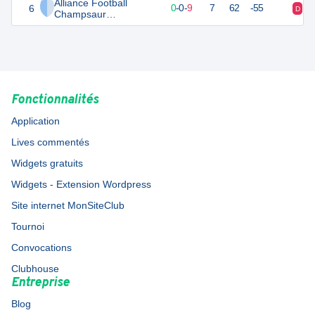
Alliance Football
6
1
10
0
-
0
-
9
7
62
-55
D
D
Champsaur
Valgaudemar
Fonctionnalités
Application
Lives commentés
Widgets gratuits
Widgets - Extension Wordpress
Site internet MonSiteClub
Tournoi
Convocations
Clubhouse
Entreprise
Blog