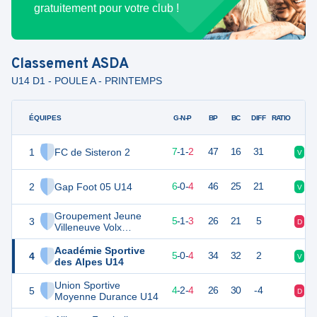
gratuitement pour votre club !
Classement
ASDA
U14 D1 - POULE A - PRINTEMPS
ÉQUIPES
PTS
JO
G-N-P
BP
BC
DIFF
RATIO
1
FC de Sisteron 2
33
10
7
-
1
-
2
47
16
31
V
V
2
Gap Foot 05 U14
25
10
6
-
0
-
4
46
25
21
V
D
Groupement Jeune
3
24
9
5
-
1
-
3
26
21
5
D
D
Villeneuve Volx
Oraison
Académie Sportive
4
22
9
5
-
0
-
4
34
32
2
V
V
des Alpes U14
Union Sportive
5
18
10
4
-
2
-
4
26
30
-4
D
V
Moyenne Durance U14