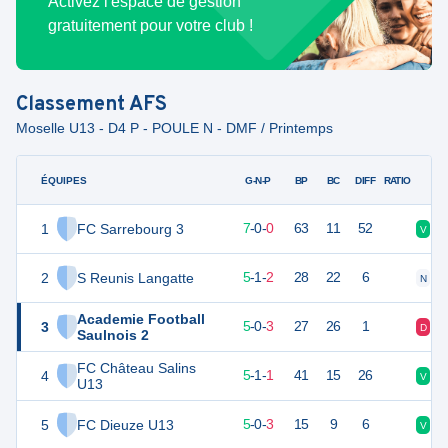
Activez l'espace de gestion
gratuitement pour votre club !
Classement
AFS
Moselle U13 - D4 P - POULE N - DMF / Printemps
ÉQUIPES
PTS
JO
G-N-P
BP
BC
DIFF
RATIO
1
FC Sarrebourg 3
20
8
7
-
0
-
0
63
11
52
V
V
2
S Reunis Langatte
16
8
5
-
1
-
2
28
22
6
N
V
Academie Football
3
15
8
5
-
0
-
3
27
26
1
D
V
Saulnois 2
FC Château Salins
4
15
8
5
-
1
-
1
41
15
26
V
D
U13
5
FC Dieuze U13
15
8
5
-
0
-
3
15
9
6
V
V