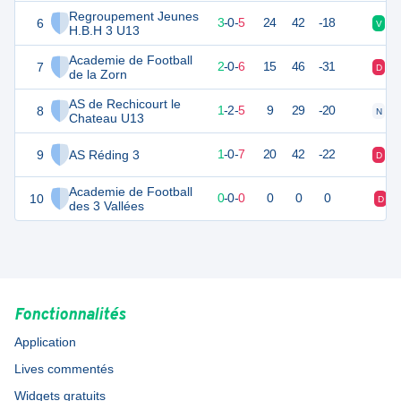
Regroupement Jeunes
6
9
8
3
-
0
-
5
24
42
-18
V
D
H.B.H 3 U13
Academie de Football
7
6
8
2
-
0
-
6
15
46
-31
D
D
de la Zorn
AS de Rechicourt le
8
5
8
1
-
2
-
5
9
29
-20
N
D
Chateau U13
9
AS Réding 3
3
8
1
-
0
-
7
20
42
-22
D
D
Academie de Football
10
0
0
0
-
0
-
0
0
0
0
D
des 3 Vallées
Fonctionnalités
Application
Lives commentés
Widgets gratuits