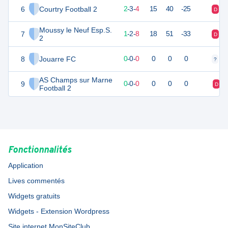
6
Courtry Football 2
6
12
2
-
3
-
4
15
40
-25
D
V
Moussy le Neuf Esp.S.
7
4
12
1
-
2
-
8
18
51
-33
D
N
2
8
Jouarre FC
0
0
0
-
0
-
0
0
0
0
?
?
AS Champs sur Marne
9
0
0
0
-
0
-
0
0
0
0
D
Football 2
Fonctionnalités
Application
Lives commentés
Widgets gratuits
Widgets - Extension Wordpress
Site internet MonSiteClub