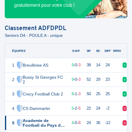
gratuitement pour votre club !
Classement
ADFDPDL
Seniors D4 - POULE A - unique
ÉQUIPES
PTS
JO
G-N-P
BP
BC
DIFF
RATIO
1
Breuilloise AS
27
12
9
-
0
-
3
38
14
24
V
V
Bussy St Georges FC
2
27
12
9
-
0
-
3
52
29
23
V
V
2
3
Crecy Football Club 2
25
12
8
-
1
-
3
50
25
25
V
V
4
CS Dammartin
17
12
5
-
2
-
5
22
24
-2
D
N
Academie de
5
12
12
4
-
0
-
8
24
36
-12
D
D
Football du Pays de
l'Ourcq