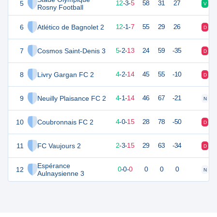
5
38
20
12
-
3
-
5
58
31
27
V
V
Rosny Football
6
Atlético de Bagnolet 2
36
20
12
-
1
-
7
55
29
26
D
D
7
Cosmos Saint-Denis 3
16
20
5
-
2
-
13
24
59
-35
D
V
8
Livry Gargan FC 2
14
20
4
-
2
-
14
45
55
-10
D
D
9
Neuilly Plaisance FC 2
13
19
4
-
1
-
14
46
67
-21
N
D
10
Coubronnais FC 2
11
19
4
-
0
-
15
28
78
-50
D
V
11
FC Vaujours 2
8
20
2
-
3
-
15
29
63
-34
D
N
Espérance
12
0
0
0
-
0
-
0
0
0
0
N
D
Aulnaysienne 3