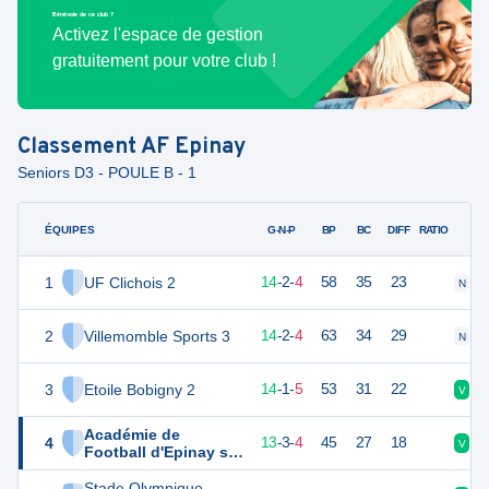
Bénévole de ce club ?
Activez l'espace de gestion
gratuitement pour votre club !
Classement
AF Epinay
Seniors D3 - POULE B - 1
ÉQUIPES
PTS
JO
G-N-P
BP
BC
DIFF
RATIO
1
UF Clichois 2
44
20
14
-
2
-
4
58
35
23
N
D
2
Villemomble Sports 3
44
20
14
-
2
-
4
63
34
29
N
V
3
Etoile Bobigny 2
43
20
14
-
1
-
5
53
31
22
V
D
Académie de
4
42
20
13
-
3
-
4
45
27
18
V
V
Football d'Epinay sur
Seine 2
Stade Olympique