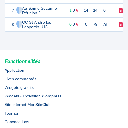
AS Sainte Suzanne -
7
10
7
1
-
0
-
6
14
14
0
D
D
Réunion 2
OC St Andre les
8
6
6
0
-
0
-
6
0
79
-79
D
D
Leopards U15
Fonctionnalités
Application
Lives commentés
Widgets gratuits
Widgets - Extension Wordpress
Site internet MonSiteClub
Tournoi
Convocations