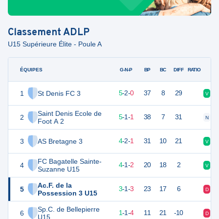
Classement
ADLP
U15 Supérieure Élite - Poule A
ÉQUIPES
PTS
JO
G-N-P
BP
BC
DIFF
RATIO
1
St Denis FC 3
24
7
5
-
2
-
0
37
8
29
V
N
Saint Denis Ecole de
2
23
7
5
-
1
-
1
38
7
31
N
V
Foot A 2
3
AS Bretagne 3
21
7
4
-
2
-
1
31
10
21
V
N
FC Bagatelle Sainte-
4
20
7
4
-
1
-
2
20
18
2
V
N
Suzanne U15
Ac.F. de la
5
17
7
3
-
1
-
3
23
17
6
D
V
Possession 3 U15
Sp.C. de Bellepierre
6
10
6
1
-
1
-
4
11
21
-10
D
N
U15