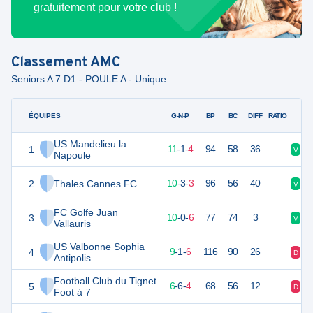
gratuitement pour votre club !
Classement
AMC
Seniors A 7 D1 - POULE A - Unique
ÉQUIPES
PTS
JO
G-N-P
BP
BC
DIFF
RATIO
US Mandelieu la
1
34
16
11
-
1
-
4
94
58
36
V
D
Napoule
2
Thales Cannes FC
33
16
10
-
3
-
3
96
56
40
V
N
FC Golfe Juan
3
30
16
10
-
0
-
6
77
74
3
V
V
Vallauris
US Valbonne Sophia
4
28
16
9
-
1
-
6
116
90
26
D
V
Antipolis
Football Club du Tignet
5
24
16
6
-
6
-
4
68
56
12
D
N
Foot à 7