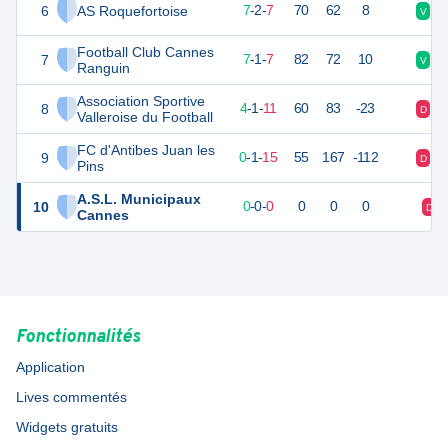
6
AS Roquefortoise
22
16
7
-
2
-
7
70
62
8
V
N
Football Club Cannes
7
20
16
7
-
1
-
7
82
72
10
V
D
Ranguin
Association Sportive
8
12
16
4
-
1
-
11
60
83
-23
D
N
Valleroise du Football
FC d'Antibes Juan les
9
1
16
0
-
1
-
15
55
167
-112
D
D
Pins
A.S.L. Municipaux
10
0
0
0
-
0
-
0
0
0
0
D
Cannes
Fonctionnalités
Application
Lives commentés
Widgets gratuits