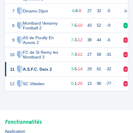
7
Dinamo Dijon
26
22
6
-
8
-
8
27
32
-5
N
N
Montbard Venarey
8
26
22
7
-
5
-
10
43
52
-9
V
D
Football 2
AS de Pouilly En
9
24
22
7
-
3
-
12
38
44
-6
D
N
Auxois 2
FC de St Remy les
10
24
22
7
-
3
-
12
27
58
-31
D
D
Montbard 3
11
A.S.F.C. Daix 2
14
22
3
-
5
-
14
29
61
-32
D
V
12
SC Vittelien
0
22
0
-
1
-
20
13
90
-77
D
D
Fonctionnalités
Application