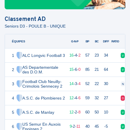
Classement
AD
Seniors D3 - POULE B - UNIQUE
ÉQUIPES
PTS
JO
G-N-P
BP
BC
DIFF
RATIO
1
ALC Longvic Football 3
52
22
16
-
4
-
2
57
23
34
V
V
AS Departementale
2
51
21
15
-
6
-
0
85
21
64
V
V
des D.O.M.
Football Club Neuilly-
3
45
21
14
-
3
-
4
52
22
30
N
D
Crimolois Sennecey 2
4
A.S.C. de Plombieres 2
40
22
12
-
4
-
6
59
32
27
D
D
5
A.S.C. de Manlay
38
22
12
-
2
-
8
60
50
10
V
V
US Semur En Auxois
6
29
22
9
-
2
-
11
40
45
-5
V
V
Epoisses 2