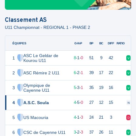
Classement
AS
U11 Championnat - REGIONAL 1 - PHASE 2
ÉQUIPES
PTS
JO
G-N-P
BP
BC
DIFF
RATIO
ASC Le Geldar de
1
34
9
8
-
1
-
0
51
9
42
V
N
Kourou U11
2
ASC Rémire 2 U11
29
9
6
-
2
-
1
39
17
22
V
V
Olympique de
3
27
9
5
-
3
-
1
35
19
16
V
V
Cayenne U11
4
A.S.C. Soula
26
9
4
-
5
-
0
27
12
15
N
V
5
US Macouria
21
8
4
-
1
-
3
24
21
3
D
D
6
CSC de Cayenne U11
19
9
3
-
2
-
3
37
26
11
V
D