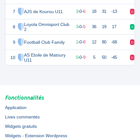
7
AJS de Kourou U11
18
9
3
-
0
-
6
18
31
-13
D
V
Loyola Omnisport Club
8
17
8
3
-
0
-
5
36
19
17
V
D
2
9
Football Club Family
12
9
1
-
0
-
8
12
80
-68
D
D
AS Etoile de Matoury
10
9
9
0
-
0
-
9
5
50
-45
D
D
U11
Fonctionnalités
Application
Lives commentés
Widgets gratuits
Widgets - Extension Wordpress