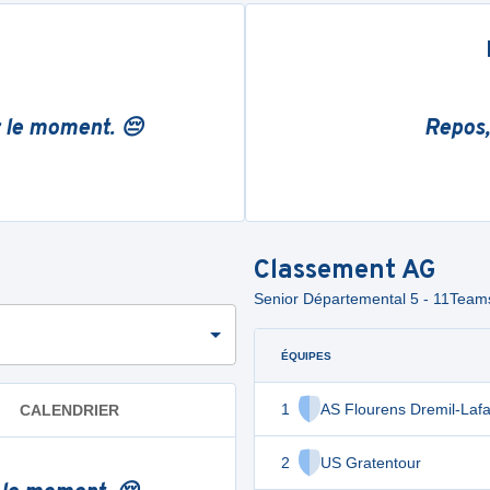
r le moment. 😔
Repos,
Classement
AG
Senior Départemental 5 - 11Tea
ÉQUIPES
1
AS Flourens Dremil-Laf
CALENDRIER
2
US Gratentour