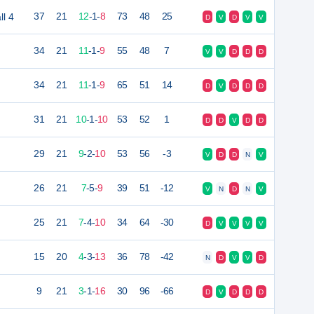
l 4
37
21
12
-
1
-
8
73
48
25
D
V
D
V
V
34
21
11
-
1
-
9
55
48
7
V
V
D
D
D
34
21
11
-
1
-
9
65
51
14
D
V
D
D
D
31
21
10
-
1
-
10
53
52
1
D
D
V
D
D
29
21
9
-
2
-
10
53
56
-3
V
D
D
N
V
26
21
7
-
5
-
9
39
51
-12
V
N
D
N
V
25
21
7
-
4
-
10
34
64
-30
D
V
V
V
V
15
20
4
-
3
-
13
36
78
-42
N
D
V
V
D
9
21
3
-
1
-
16
30
96
-66
D
V
D
D
D