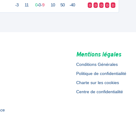
-3
11
0
-
0
-
9
10
50
-40
D
D
D
D
D
Mentions légales
Conditions Générales
Politique de confidentialité
Charte sur les cookies
Centre de confidentialité
ace