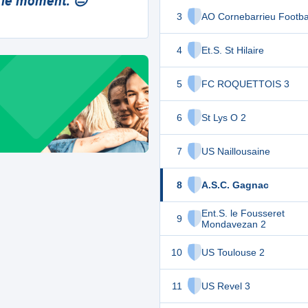
 le moment. 😔
3
AO Cornebarrieu Footbal
4
Et.S. St Hilaire
5
FC ROQUETTOIS 3
6
St Lys O 2
7
US Naillousaine
8
A.S.C. Gagnac
Ent.S. le Fousseret
9
Mondavezan 2
10
US Toulouse 2
11
US Revel 3