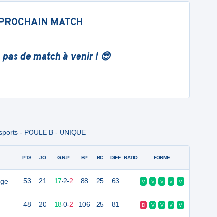
PROCHAIN MATCH
 pas de match à venir ! 😎
msports - POULE B - UNIQUE
PTS
JO
G-N-P
BP
BC
DIFF
RATIO
FORME
age
53
21
17
-
2
-
2
88
25
63
V
V
V
V
V
48
20
18
-
0
-
2
106
25
81
D
V
V
V
V