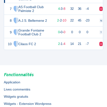
AS Football Club
7
30
15
4
-
3
-
8
32
36
-4
D
V
Palmiste 2
8
A.J.S. Bellemene 2
22
15
2
-
2
-
10
22
45
-23
N
D
Grande Fontaine
9
0
0
0
-
0
-
0
0
0
0
?
?
Football Club 2
10
Cilaos FC 2
14
8
2
-
1
-
4
14
21
-7
D
N
Fonctionnalités
Application
Lives commentés
Widgets gratuits
Widgets - Extension Wordpress