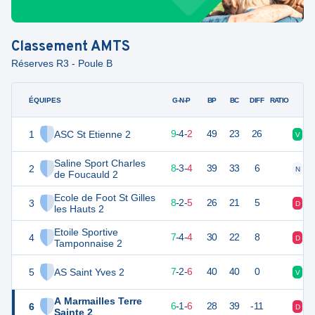
Classement
AMTS
Réserves R3 - Poule B
ÉQUIPES
PTS
JO
G-N-P
BP
BC
DIFF
RATIO
1
ASC St Etienne 2
46
15
9
-
4
-
2
49
23
26
V
V
Saline Sport Charles
2
42
15
8
-
3
-
4
39
33
6
N
V
de Foucauld 2
Ecole de Foot St Gilles
3
41
15
8
-
2
-
5
26
21
5
D
V
les Hauts 2
Etoile Sportive
4
40
15
7
-
4
-
4
30
22
8
D
D
Tamponnaise 2
5
AS Saint Yves 2
38
15
7
-
2
-
6
40
40
0
V
N
A Marmailles Terre
6
32
15
6
-
1
-
6
28
39
-11
D
D
Sainte 2