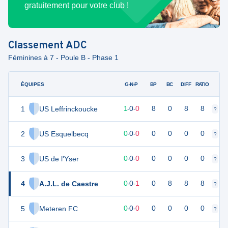
gratuitement pour votre club !
Classement
ADC
Féminines à 7 - Poule B - Phase 1
ÉQUIPES
PTS
JO
G-N-P
BP
BC
DIFF
RATIO
1
US Leffrinckoucke
3
1
1
-
0
-
0
8
0
8
8
?
?
2
US Esquelbecq
0
0
0
-
0
-
0
0
0
0
0
?
?
3
US de l'Yser
0
0
0
-
0
-
0
0
0
0
0
?
?
4
A.J.L. de Caestre
0
1
0
-
0
-
1
0
8
8
8
?
?
5
Meteren FC
0
0
0
-
0
-
0
0
0
0
0
?
?