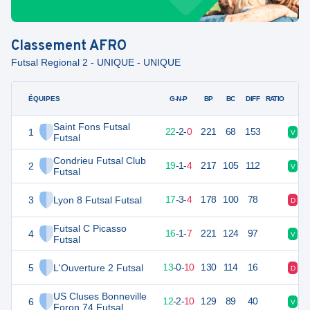
Classement
AFRO
Futsal Regional 2 - UNIQUE - UNIQUE
ÉQUIPES
PTS
JO
G-N-P
BP
BC
DIFF
RATIO
Saint Fons Futsal
1
68
24
22
-
2
-
0
221
68
153
V
V
Futsal
Condrieu Futsal Club
2
58
24
19
-
1
-
4
217
105
112
V
D
Futsal
3
Lyon 8 Futsal Futsal
54
24
17
-
3
-
4
178
100
78
D
V
Futsal C Picasso
4
49
24
16
-
1
-
7
221
124
97
V
V
Futsal
5
L'Ouverture 2 Futsal
38
24
13
-
0
-
10
130
114
16
D
V
US Cluses Bonneville
6
36
24
12
-
2
-
10
129
89
40
V
D
Foron 74 Futsal