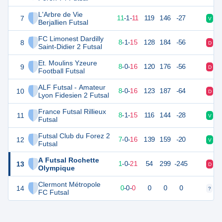
L'Arbre de Vie
7
33
24
11
-
1
-
11
119
146
-27
V
V
Berjallien Futsal
FC Limonest Dardilly
8
25
24
8
-
1
-
15
128
184
-56
D
D
Saint-Didier 2 Futsal
Et. Moulins Yzeure
9
24
24
8
-
0
-
16
120
176
-56
D
D
Football Futsal
ALF Futsal - Amateur
10
23
24
8
-
0
-
16
123
187
-64
D
D
Lyon Fidesien 2 Futsal
France Futsal Rillieux
11
22
24
8
-
1
-
15
116
144
-28
V
V
Futsal
Futsal Club du Forez 2
12
20
24
7
-
0
-
16
139
159
-20
V
D
Futsal
A Futsal Rochette
13
1
24
1
-
0
-
21
54
299
-245
D
D
Olympique
Clermont Métropole
14
0
0
0
-
0
-
0
0
0
0
?
?
FC Futsal