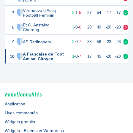
LOISIR
Villeneuve d'Ascq
7
10
9
3
-
1
-
5
37
54
-17
-17
V
D
Football Féminin
Et.C. Anstaing
8
9
9
3
-
0
-
6
29
49
-20
-20
D
D
Chereng
9
AS Radinghem
6
9
2
-
0
-
7
33
56
-23
-23
V
D
A Francaise de Foot
10
3
8
1
-
0
-
7
17
45
-28
-28
V
D
Amical Citoyen
Fonctionnalités
Application
Lives commentés
Widgets gratuits
Widgets - Extension Wordpress