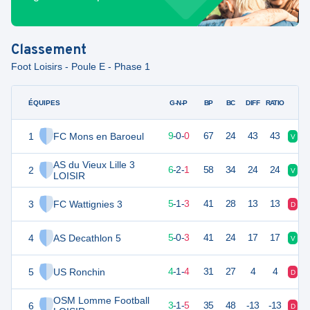
Classement
Foot Loisirs - Poule E - Phase 1
ÉQUIPES
PTS
JO
G-N-P
BP
BC
DIFF
RATIO
1
FC Mons en Baroeul
27
9
9
-
0
-
0
67
24
43
43
V
V
AS du Vieux Lille 3
2
20
9
6
-
2
-
1
58
34
24
24
V
V
LOISIR
3
FC Wattignies 3
16
9
5
-
1
-
3
41
28
13
13
D
D
4
AS Decathlon 5
15
8
5
-
0
-
3
41
24
17
17
V
D
5
US Ronchin
13
9
4
-
1
-
4
31
27
4
4
D
D
OSM Lomme Football
6
10
9
3
-
1
-
5
35
48
-13
-13
D
D