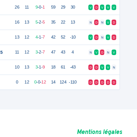
26
11
9
-
0
-
1
59
29
30
V
D
V
V
V
16
13
5
-
2
-
5
35
22
13
N
D
N
V
D
13
12
4
-
1
-
7
42
52
-10
V
D
N
V
D
15
11
12
3
-
2
-
7
47
43
4
N
V
D
N
V
10
13
3
-
1
-
9
18
61
-43
D
D
V
V
N
0
12
0
-
0
-
12
14
124
-110
D
D
D
D
D
Mentions légales