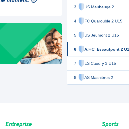
 le moment. 😔
3
US Maubeuge 2
4
FC Quarouble 2 U15
5
US Jeumont 2 U15
6
A.F.C. Escautpont 2 U
7
ES Caudry 3 U15
8
AS Masnières 2
Entreprise
Sports