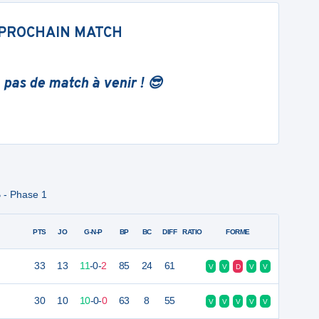
PROCHAIN MATCH
 pas de match à venir ! 😎
 - Phase 1
PTS
JO
G-N-P
BP
BC
DIFF
RATIO
FORME
33
13
11
-
0
-
2
85
24
61
V
V
D
V
V
30
10
10
-
0
-
0
63
8
55
V
V
V
V
V