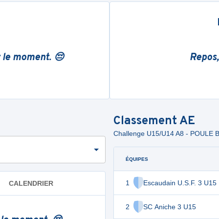
r le moment. 😔
Repos,
Classement
AE
Challenge U15/U14 A8 - POULE B
ÉQUIPES
1
Escaudain U.S.F. 3 U15
CALENDRIER
2
SC Aniche 3 U15