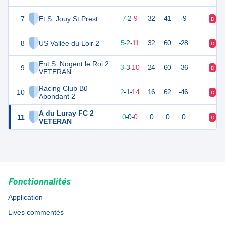
7
Et.S. Jouy St Prest
23
18
7
-
2
-
9
32
41
-9
D
D
8
US Vallée du Loir 2
17
18
5
-
2
-
11
32
60
-28
D
V
Ent.S. Nogent le Roi 2
9
10
18
3
-
3
-
10
24
60
-36
D
D
VETERAN
Racing Club Bû
10
6
18
2
-
1
-
14
16
62
-46
D
D
Abondant 2
A du Luray FC 2
11
0
0
0
-
0
-
0
0
0
0
D
D
VETERAN
Fonctionnalités
Application
Lives commentés