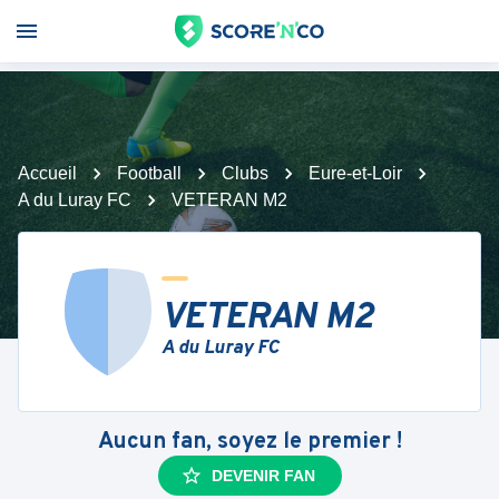
Accueil
Football
Clubs
Eure-et-Loir
A du Luray FC
VETERAN M2
VETERAN M2
A du Luray FC
Aucun fan, soyez le premier !
DEVENIR FAN