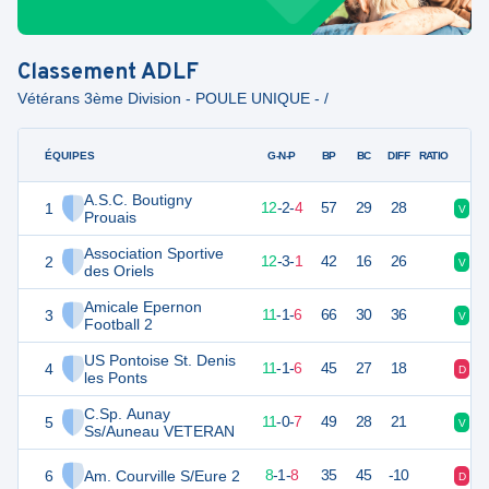
Classement
ADLF
Vétérans 3ème Division - POULE UNIQUE - /
ÉQUIPES
PTS
JO
G-N-P
BP
BC
DIFF
RATIO
A.S.C. Boutigny
1
38
18
12
-
2
-
4
57
29
28
V
D
Prouais
Association Sportive
2
37
18
12
-
3
-
1
42
16
26
V
V
des Oriels
Amicale Epernon
3
34
18
11
-
1
-
6
66
30
36
V
V
Football 2
US Pontoise St. Denis
4
34
18
11
-
1
-
6
45
27
18
D
V
les Ponts
C.Sp. Aunay
5
33
18
11
-
0
-
7
49
28
21
V
V
Ss/Auneau VETERAN
6
Am. Courville S/Eure 2
24
18
8
-
1
-
8
35
45
-10
D
V