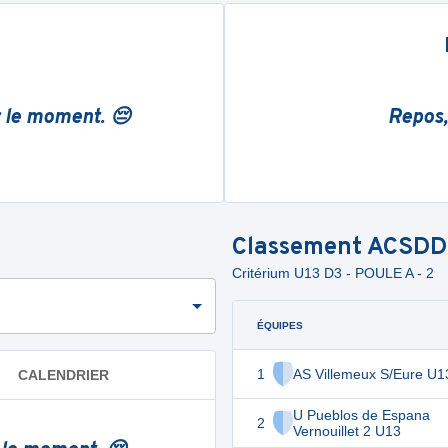
r le moment. 😔
Repos,
Classement
ACSDD
Critérium U13 D3 - POULE A - 2
ÉQUIPES
1
AS Villemeux S/Eure U1
CALENDRIER
U Pueblos de Espana
2
Vernouillet 2 U13