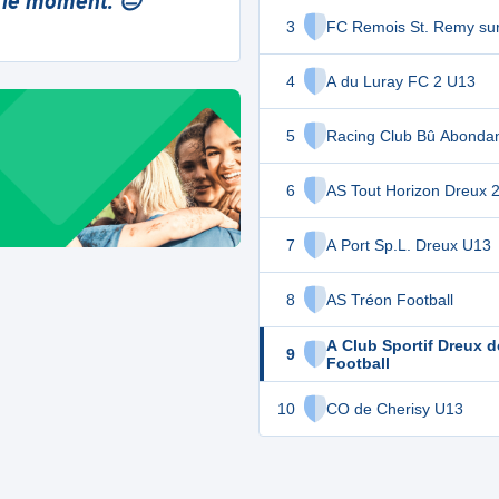
 le moment. 😔
3
FC Remois St. Remy sur
4
A du Luray FC 2 U13
5
Racing Club Bû Abondan
6
AS Tout Horizon Dreux 
7
A Port Sp.L. Dreux U13
8
AS Tréon Football
A Club Sportif Dreux d
9
Football
10
CO de Cherisy U13