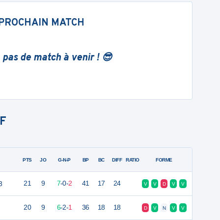
PROCHAIN MATCH
 pas de match à venir ! 😎
F
PTS
JO
G-N-P
BP
BC
DIFF
RATIO
FORME
3
21
9
7
-
0
-
2
41
17
24
V
V
D
V
V
20
9
6
-
2
-
1
36
18
18
D
V
N
V
V