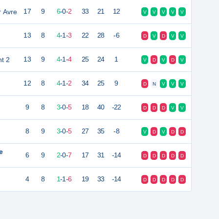
 Avre
17
9
6
-
0
-
2
33
21
12
V
V
V
V
V
13
8
4
-
1
-
3
22
28
-6
D
V
D
V
V
t 2
13
9
4
-
1
-
4
25
24
1
V
D
V
D
V
2
12
8
4
-
1
-
2
34
25
9
D
N
V
V
V
9
8
3
-
0
-
5
18
40
-22
D
D
D
V
V
8
9
3
-
0
-
5
27
35
-8
V
D
V
D
D
e
6
9
2
-
0
-
7
17
31
-14
D
D
D
D
D
4
8
1
-
1
-
6
19
33
-14
D
D
D
D
D