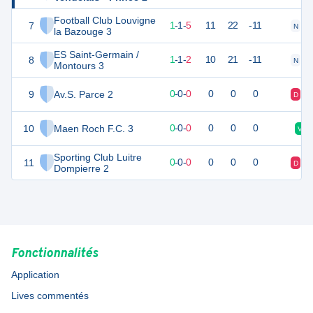
Football Club Louvigne
7
4
7
1
-
1
-
5
11
22
-11
N
D
la Bazouge 3
ES Saint-Germain /
8
1
7
1
-
1
-
2
10
21
-11
N
D
Montours 3
9
Av.S. Parce 2
0
0
0
-
0
-
0
0
0
0
D
D
10
Maen Roch F.C. 3
0
0
0
-
0
-
0
0
0
0
V
Sporting Club Luitre
11
0
0
0
-
0
-
0
0
0
0
D
V
Dompierre 2
Fonctionnalités
Application
Lives commentés