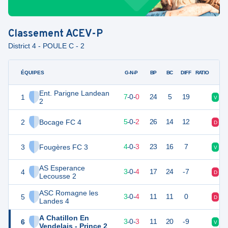
Classement
ACEV-P
District 4 - POULE C - 2
ÉQUIPES
PTS
JO
G-N-P
BP
BC
DIFF
RATIO
Ent. Parigne Landean
1
21
7
7
-
0
-
0
24
5
19
V
V
2
2
Bocage FC 4
15
7
5
-
0
-
2
26
14
12
D
V
3
Fougères FC 3
12
7
4
-
0
-
3
23
16
7
V
D
AS Esperance
4
9
7
3
-
0
-
4
17
24
-7
D
D
Lecousse 2
ASC Romagne les
5
9
7
3
-
0
-
4
11
11
0
D
D
Landes 4
A Chatillon En
6
8
7
3
-
0
-
3
11
20
-9
V
D
Vendelais - Prince 2