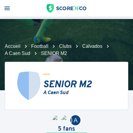
Accueil
Football
Clubs
Calvados
A Caen Sud
SENIOR M2
SENIOR M2
A Caen Sud
A
5
fans