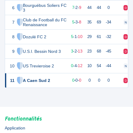
Bourguébus Soliers FC
6
23
18
7
-
2
-
9
44
44
0
D
D
3
Club de Football du FC
7
16
18
5
-
3
-
8
35
69
-34
N
V
Renaissance
8
Dozulé FC 2
13
18
5
-
1
-
10
29
61
-32
D
V
9
U.S.I. Bessin Nord 3
11
18
3
-
2
-
13
23
68
-45
D
D
10
US Trevieroise 2
2
18
0
-
4
-
12
10
54
-44
N
D
11
A Caen Sud 2
0
0
0
-
0
-
0
0
0
0
D
D
Fonctionnalités
Application