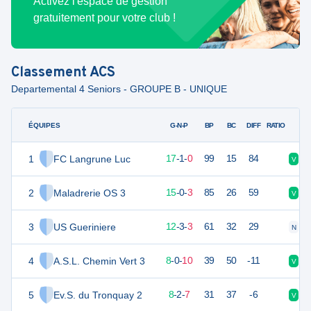
Activez l'espace de gestion
gratuitement pour votre club !
Classement
ACS
Departemental 4 Seniors - GROUPE B - UNIQUE
ÉQUIPES
PTS
JO
G-N-P
BP
BC
DIFF
RATIO
1
FC Langrune Luc
52
18
17
-
1
-
0
99
15
84
V
V
2
Maladrerie OS 3
45
18
15
-
0
-
3
85
26
59
V
V
3
US Gueriniere
38
18
12
-
3
-
3
61
32
29
N
V
4
A.S.L. Chemin Vert 3
24
18
8
-
0
-
10
39
50
-11
V
V
5
Ev.S. du Tronquay 2
23
18
8
-
2
-
7
31
37
-6
V
D