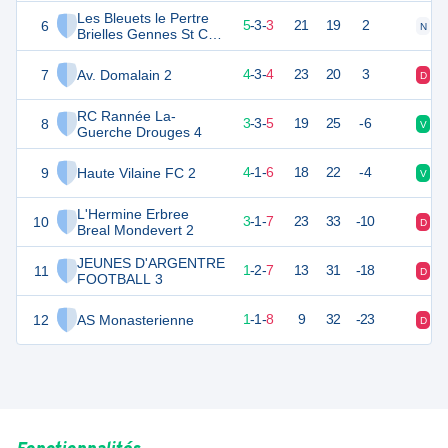
Les Bleuets le Pertre
6
18
11
5
-
3
-
3
21
19
2
N
N
Brielles Gennes St Cyr
le GR 3
7
Av. Domalain 2
15
11
4
-
3
-
4
23
20
3
D
N
RC Rannée La-
8
15
11
3
-
3
-
5
19
25
-6
V
V
Guerche Drouges 4
9
Haute Vilaine FC 2
12
11
4
-
1
-
6
18
22
-4
V
D
L'Hermine Erbree
10
10
11
3
-
1
-
7
23
33
-10
D
D
Breal Mondevert 2
JEUNES D'ARGENTRE
11
4
11
1
-
2
-
7
13
31
-18
D
D
FOOTBALL 3
12
AS Monasterienne
3
11
1
-
1
-
8
9
32
-23
D
D