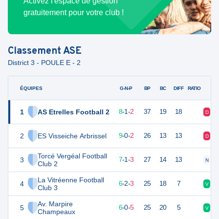
Activez l'espace de gestion
gratuitement pour votre club !
Classement
ASE
District 3 - POULE E - 2
ÉQUIPES
PTS
JO
G-N-P
BP
BC
DIFF
RATIO
1
AS Etrelles Football 2
27
11
8
-
1
-
2
37
19
18
D
V
2
ES Visseiche Arbrissel
25
11
9
-
0
-
2
26
13
13
D
V
Torcé Vergéal Football
3
23
11
7
-
1
-
3
27
14
13
N
V
Club 2
La Vitréenne Football
4
20
11
6
-
2
-
3
25
18
7
V
N
Club 3
Av. Marpire
5
18
11
6
-
0
-
5
25
20
5
V
V
Champeaux