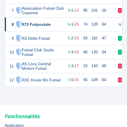
Association Futsal Club
7
50
22
9
-
1
-
12
85
101
-16
D
V
Cayenne
8
973 Futpostale
41
22
6
-
1
-
15
74
128
-54
N
D
9
AS Delta Futsal
37
22
5
-
2
-
15
63
110
-47
V
D
Futsal Club Soula
10
37
22
4
-
3
-
15
66
120
-54
V
V
Futsal
AS Loca Central
11
31
22
2
-
3
-
17
53
143
-90
D
D
Motors Futsal
12
ASC Koute Mo Futsal
30
22
7
-
0
-
15
55
109
-54
D
D
Fonctionnalités
Application