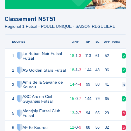
Classement
NST51
Regional 1 Futsal - POULE UNIQUE - SAISON REGULIERE
ÉQUIPES
PTS
JO
G-N-P
BP
BC
DIFF
RATIO
Le Ruban Noir Futsal
1
77
22
18
-
1
-
3
113
61
52
V
V
Futsal
2
AS Golden Stars Futsal
77
22
18
-
1
-
3
144
48
96
V
V
Amis de la Savane de
3
68
22
14
-
4
-
4
99
58
41
N
V
Kourou
ASC Arc en Ciel
4
66
22
15
-
0
-
7
144
79
65
V
V
Guyanais Futsal
Montjoly Futsal Club
5
63
22
13
-
2
-
7
94
65
29
D
V
Futsal
6
AF Br Kourou
54
22
12
-
0
-
9
88
56
32
D
V