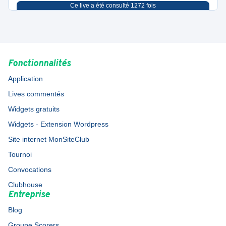
Ce live a été consulté
1272
fois
Fonctionnalités
Application
Lives commentés
Widgets gratuits
Widgets - Extension Wordpress
Site internet MonSiteClub
Tournoi
Convocations
Clubhouse
Entreprise
Blog
Groupe Scorers