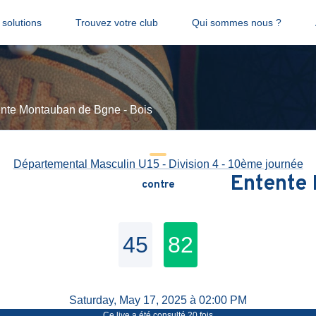
solutions
Trouvez votre club
Qui sommes nous ?
ente Montauban de Bgne - Bois
Départemental Masculin U15 - Division 4 - 10ème journée
Entente 
contre
45
82
Saturday, May 17, 2025 à 02:00 PM
Ce live a été consulté
20
fois