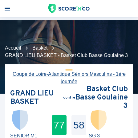
Accueil
Basket
GRAND LIEU BASKET - Basket Club Basse Goulaine 3
Coupe de Loire-Atlantique Séniors Masculins - 1ère
journée
Basket Club
GRAND LIEU
Basse Goulaine
contre
BASKET
3
77
58
SENIOR M1
SG 3