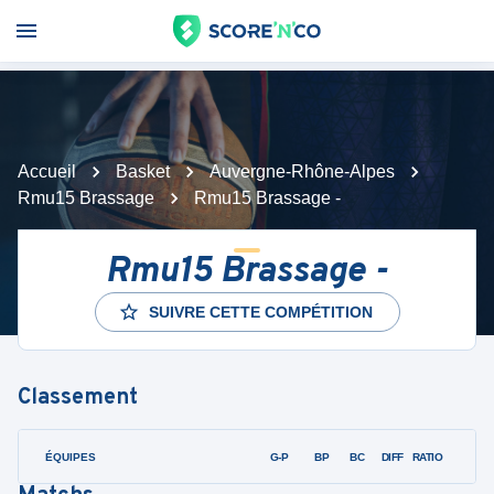
Accueil
Basket
Auvergne-Rhône-Alpes
Rmu15 Brassage
Rmu15 Brassage -
Rmu15 Brassage -
SUIVRE CETTE COMPÉTITION
Classement
ÉQUIPES
PTS
JO
G-P
BP
BC
DIFF
RATIO
F