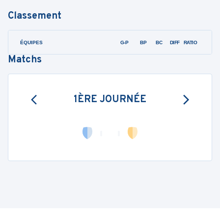
Classement
ÉQUIPES
PTS
JO
G-P
BP
BC
DIFF
RATIO
F
Matchs
1ÈRE JOURNÉE