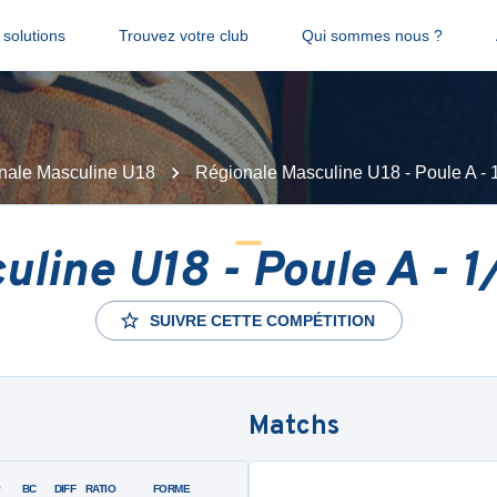
solutions
Trouvez votre club
Qui sommes nous ?
nale Masculine U18
Régionale Masculine U18 - Poule A - 
uline U18 - Poule A - 1
SUIVRE CETTE COMPÉTITION
Matchs
P
BC
DIFF
RATIO
FORME