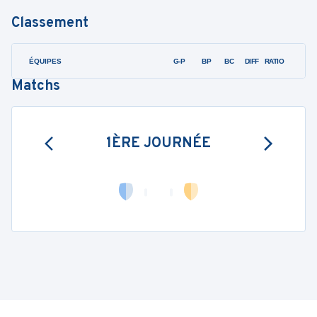
Classement
ÉQUIPES
PTS
JO
G-P
BP
BC
DIFF
RATIO
F
Matchs
1ÈRE JOURNÉE