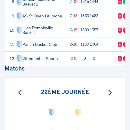
8
27
20
7
-
13
1315
1444
D
V
Basket 2
9
AS St Ouen l'Aumone
27
20
7
-
13
1333
1482
D
D
Lilas Romainville
10
25
20
5
-
15
1339
1557
D
D
Basket
11
Pantin Basket Club
22
20
2
-
18
1189
1464
D
D
12
Villemomble Sports
0
0
0
-
0
0
0
D
D
Matchs
22ÈME JOURNÉE