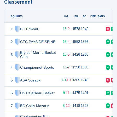
Classement
ÉQUIPES
PTS
JO
G-P
BP
BC
DIFF
RATIO
F
1
BC Ermont
38
20
18
-
2
1578
1242
D
V
2
CTC PAYS DE SEINE
36
20
16
-
4
1552
1395
V
V
Bry sur Marne Basket
3
35
20
15
-
5
1426
1263
V
V
Club
4
Championnet Sports
33
20
13
-
7
1398
1303
V
V
5
ASA Sceaux
30
20
10
-
10
1305
1249
D
D
6
US Palaiseau Basket
29
20
9
-
11
1475
1401
V
V
7
BC Chilly Mazarin
28
20
8
-
12
1418
1528
V
D
Coulommiers Brie