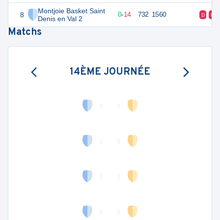
Montjoie Basket Saint
8
14
14
0
-
14
732
1560
D
D
Denis en Val 2
Matchs
14ÈME JOURNÉE