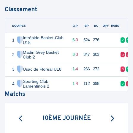
Classement
ÉQUIPES
PTS
JO
G-P
BP
BC
DIFF
RATIO
F
Intrépide Basket-Club
1
12
6
6
-
0
524
276
V
V
U18
Madin Grey Basket
2
9
6
3
-
3
347
303
D
D
Club 2
3
Usac de Floreal U18
7
6
1
-
4
266
272
D
V
Sporting Club
4
7
6
1
-
4
112
398
V
D
Lamentinois 2
Matchs
10ÈME JOURNÉE