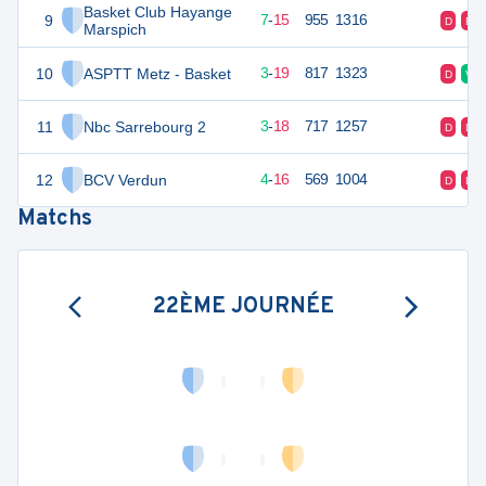
Basket Club Hayange
9
29
22
7
-
15
955
1316
D
D
Marspich
10
ASPTT Metz - Basket
27
22
3
-
19
817
1323
D
V
11
Nbc Sarrebourg 2
26
22
3
-
18
717
1257
D
D
12
BCV Verdun
24
22
4
-
16
569
1004
D
D
Matchs
22ÈME JOURNÉE