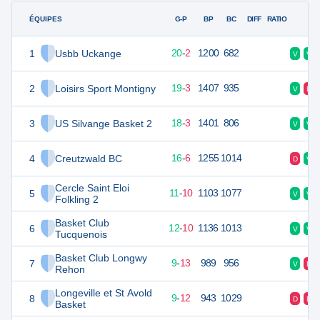
ÉQUIPES
PTS
JO
G-P
BP
BC
DIFF
RATIO
F
1
Usbb Uckange
44
22
20
-
2
1200
682
V
V
2
Loisirs Sport Montigny
43
22
19
-
3
1407
935
V
D
3
US Silvange Basket 2
42
22
18
-
3
1401
806
V
V
4
Creutzwald BC
40
22
16
-
6
1255
1014
D
V
Cercle Saint Eloi
5
34
22
11
-
10
1103
1077
V
V
Folkling 2
Basket Club
6
34
22
12
-
10
1136
1013
V
V
Tucquenois
Basket Club Longwy
7
33
22
9
-
13
989
956
V
D
Rehon
Longeville et St Avold
8
32
22
9
-
12
943
1029
D
D
Basket