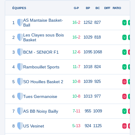
ÉQUIPES
PTS
JO
G-P
BP
BC
DIFF
RATIO
F
AS Mantaise Basket-
1
34
18
16
-
2
1252
827
V
V
Ball
Les Clayes sous Bois
2
34
18
16
-
2
1029
818
V
V
Basket
3
BCM - SENIOR F1
30
18
12
-
6
1095
1068
V
D
4
Rambouillet Sports
29
18
11
-
7
1018
824
V
V
5
SO Houilles Basket 2
28
18
10
-
8
1039
925
D
V
6
Tues Germanoise
28
18
10
-
8
1013
977
D
V
7
AS BB Noisy Bailly
25
18
7
-
11
955
1009
V
D
8
US Vesinet
23
18
5
-
13
924
1125
D
D