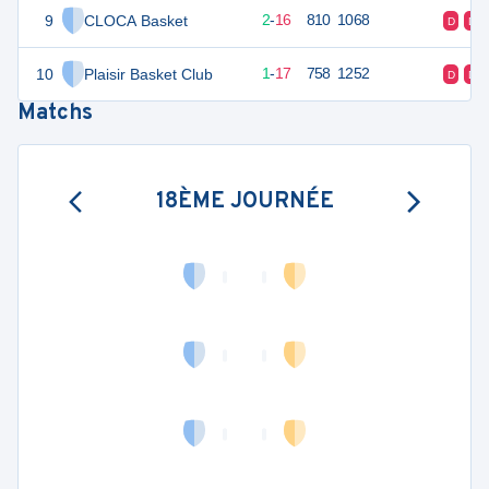
9
CLOCA Basket
20
18
2
-
16
810
1068
D
D
10
Plaisir Basket Club
19
18
1
-
17
758
1252
D
D
Matchs
18ÈME JOURNÉE