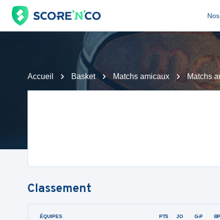
Nos 
Accueil
Basket
Matchs amicaux
Matchs a
Classement
ÉQUIPES
PTS
JO
G-P
B