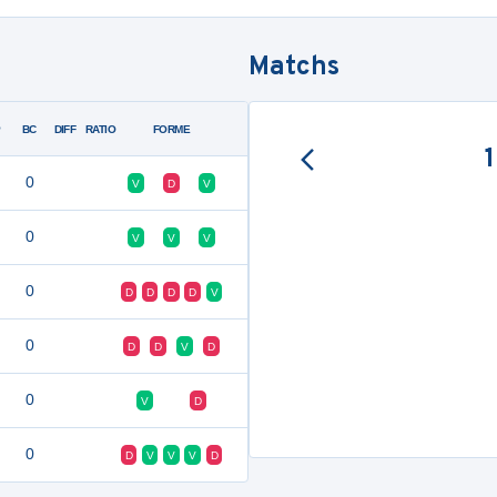
Matchs
P
BC
DIFF
RATIO
FORME
0
V
D
V
0
V
V
V
0
D
D
D
D
V
0
D
D
V
D
0
V
D
0
D
V
V
V
D