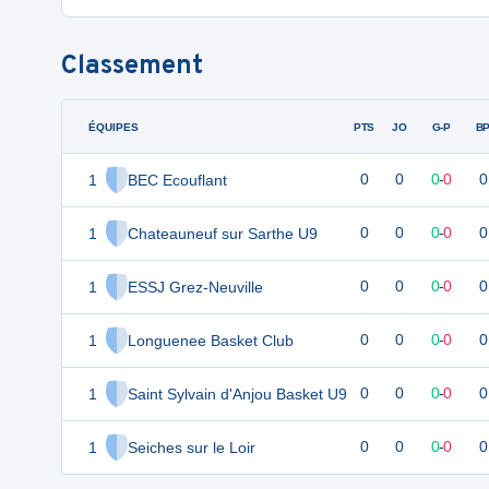
Classement
ÉQUIPES
PTS
JO
G-P
B
1
BEC Ecouflant
0
0
0
-
0
0
1
Chateauneuf sur Sarthe U9
0
0
0
-
0
0
1
ESSJ Grez-Neuville
0
0
0
-
0
0
1
Longuenee Basket Club
0
0
0
-
0
0
1
Saint Sylvain d'Anjou Basket U9
0
0
0
-
0
0
1
Seiches sur le Loir
0
0
0
-
0
0