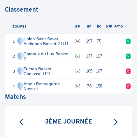
Classement
ÉQUIPES
PTS
JO
G-P
BP
BC
DIFF
RATIO
F
Union Saint Sever
1
6
3
3
-
0
197
75
V
Audignon Basket 2 U11
Coteaux du Luy Basket
2
5
3
2
-
1
137
117
V
2
Tursan Basket
3
4
3
1
-
2
105
167
D
Chalosse U11
Amou Bonnegarde
4
3
3
0
-
3
78
158
D
Nassiet
Matchs
3ÈME JOURNÉE